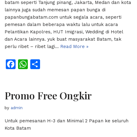
batam seperti Tanjung pinang, Jakarta, Medan dan kota
lainnya juga sudah memesan papan bunga di
papanbungabatam.com untuk segala acara, seperti
pemesan dalam beberapa waktu lalu untuk acara
Pelantikan Kapolres, HUT Imigrasi, Wedding di Hotel
dan Acara lainnya. yuk buat masyarakat Batam, tak
perlu ribet – ribet lagi…
Read More »
F
W
S
a
h
h
c
at
ar
e
s
e
Promo Free Ongkir
b
A
by
admin
o
p
o
p
Untuk pemesanan H-3 dan Minimal 2 Papan ke seluruh
Kota Batam
k