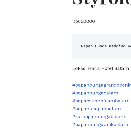
Rp
650000
Papan Bunga Wedding K
Lokasi Haris Hotel Batam
#papanbungagrandopeni
#papanbungabatam
#papansteorofoambatam
#papanucapanbatam
#karanganbungabatam
#papanbungaunikbatam