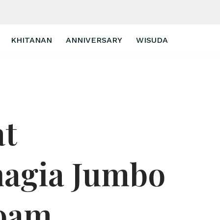
KHITANAN
ANNIVERSARY
WISUDA
at
hagia Jumbo
foam