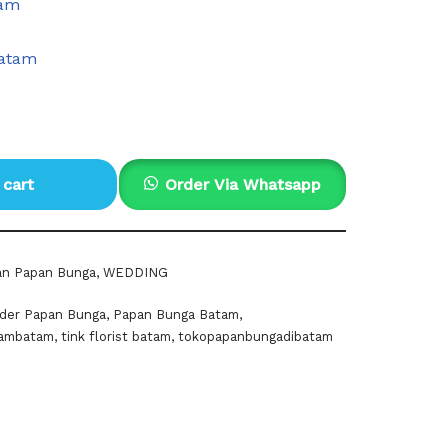
tam
batam
 cart
Order Via Whatsapp
an Papan Bunga
,
WEDDING
der Papan Bunga
,
Papan Bunga Batam
,
oambatam
,
tink florist batam
,
tokopapanbungadibatam
pp
e