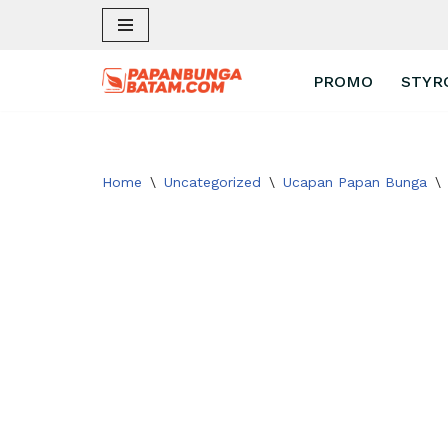
Skip
PROMO
STYR
to
content
Home
\
Uncategorized
\
Ucapan Papan Bunga
\