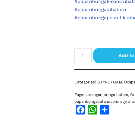
#papanbungakekinianba
#papanbungadibatam
#papanbungapelantikan
Add to
Categories:
STYROFOAM
,
Ucap
Tags:
karangan bunga batam
,
Or
papanbungabatam.com
,
styrof
Facebook
WhatsA
Shar