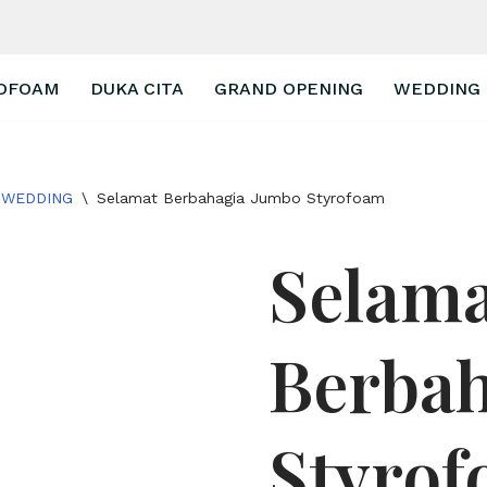
OFOAM
DUKA CITA
GRAND OPENING
WEDDING
WEDDING
\
Selamat Berbahagia Jumbo Styrofoam
Selam
Berba
Styro