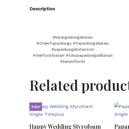
Description
#karanganbungabatam
#OrderPapanBunga #PapanBungaBatam
#papanbungabatamcom
#tinkfloristbatam #tokopapanbungadibatam
#batamflorist
Related produc
Sale!
Happy Wedding Styrofoam
Papa