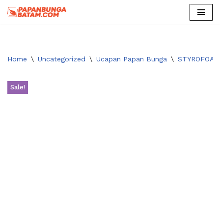
Skip
to
content
Home
\
Uncategorized
\
Ucapan Papan Bunga
\
STYROFOAM
Sale!